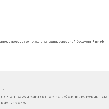
ение
,
руководство по эксплуатации
,
серверный бесшумный шкаф
017
ru (в т.ч. цены товаров, описания, характеристики, изображения и комплектации) не я
 справочный характер.