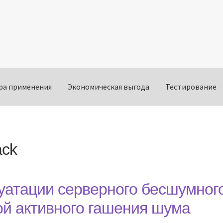
ра применения
Экономическая выгода
Тестирование
ack
луатации серверного бесшумног
ой активного гашения шума