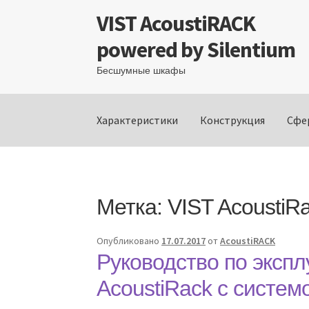
VIST AcoustiRACK
Перейти
Перейти
к
к
powered by Silentium
навигации
содержимому
Бесшумные шкафы
Характеристики
Конструкция
Сфе
Метка:
VIST AcoustiR
Опубликовано
17.07.2017
от
AcoustiRACK
Руководство по эксп
AcoustiRack с систем