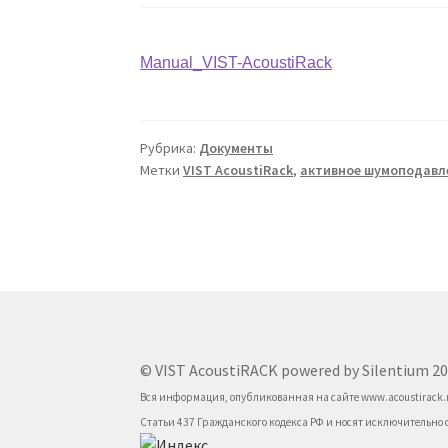
Manual_VIST-AcoustiRack
Рубрика:
Документы
Метки
VIST AcoustiRack
,
активное шумоподавл
© VIST AcoustiRACK powered by Silentium 2
Вся информация, опубликованная на сайте www.acoustirack.
Статьи 437 Гражданского кодекса РФ и носят исключительно