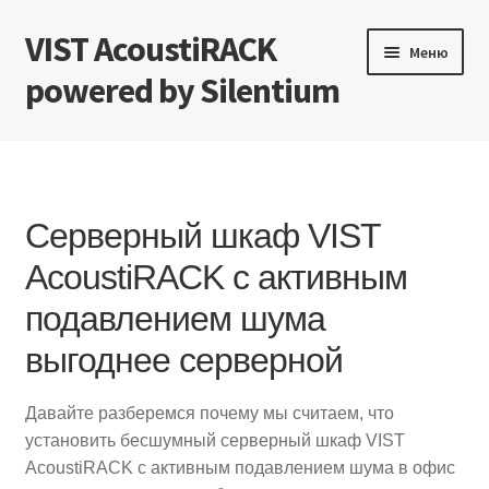
VIST AcoustiRACK
Перейти
Перейти
Меню
к
к
powered by Silentium
навигации
содержимому
Характеристики
Конструкция
Серверный шкаф VIST
Сфера применения
AcoustiRACK с активным
подавлением шума
Экономическая выгода
выгоднее серверной
Тестирование
Давайте разберемся почему мы считаем, что
Документы
установить бесшумный серверный шкаф VIST
AcoustiRACK с активным подавлением шума в офис
Новости