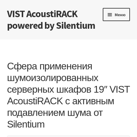
VIST AcoustiRACK
Перейти
Перейти
Меню
к
к
powered by Silentium
навигации
содержимому
Характеристики
Конструкция
Сфера применения
Сфера применения
шумоизолированных
серверных шкафов 19″ VIST
Экономическая выгода
AcoustiRACK с активным
Тестирование
подавлением шума от
Документы
Silentium
Новости